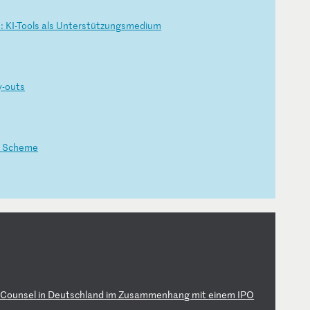
s
:
KI
-T
oo
ls
a
ls
U
nt
er
st
üt
zu
ng
sm
ed
iu
m
y-
ou
ts
G
Sc
he
me
C
ou
ns
el
i
n
De
ut
sc
hl
an
d
im
Z
us
am
me
nh
an
g
mi
t
ei
ne
m
IP
O