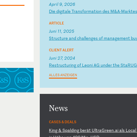
April 9, 2026
D
ie
d
ig
it
al
e
Tr
an
sf
or
ma
ti
on
d
es
M
&A
-M
ar
kt
e
ARTICLE
Juni 11, 2025
S
tr
uc
tu
re
a
nd
c
ha
ll
en
ge
s
of
m
an
ag
em
en
t
bu
CLIENT ALERT
Juni 27, 2024
R
es
tr
uc
tu
ri
ng
o
f
Le
on
i
AG
u
nd
er
t
he
S
ta
RU
ALLES ANZEIGEN
News
CASES & DEALS
K
in
g
&
Sp
al
di
ng
b
er
ät
U
lt
ra
Gr
ee
n.
ai
a
ls
L
oc
al