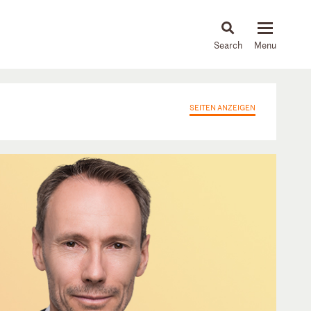
About
People
Capabilities
News & Insights
Languages
SEITEN ANZEIGEN