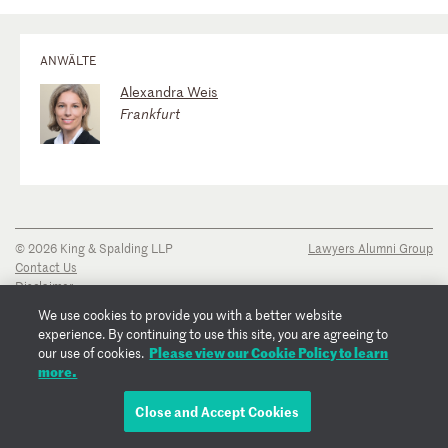
ANWÄLTE
Alexandra Weis
Frankfurt
© 2026 King & Spalding LLP
Lawyers Alumni Group
Contact Us
Disclaimer
Privacy Notice
We use cookies to provide you with a better website
Transparency Disclosure
experience. By continuing to use this site, you are agreeing to
Cookie Policy
Please view our Cookie Policy to learn
our use of cookies.
Copyright Notice
more.
Regulatory Notices
Fraud Notice
Close and Accept Cookies