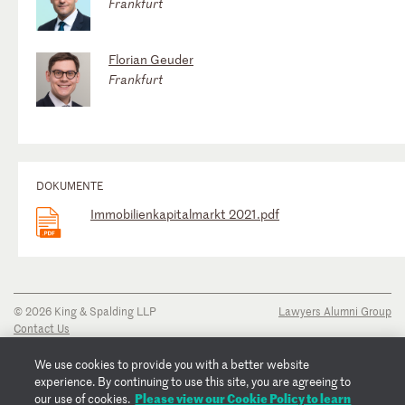
Frankfurt
Florian Geuder
Frankfurt
DOKUMENTE
Immobilienkapitalmarkt 2021.pdf
© 2026 King & Spalding LLP
Lawyers Alumni Group
Contact Us
Disclaimer
Privacy Notice
We use cookies to provide you with a better website
Transparency Disclosure
experience. By continuing to use this site, you are agreeing to
Cookie Policy
Please view our Cookie Policy to learn
our use of cookies.