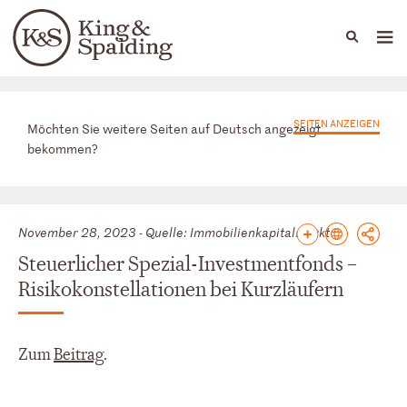
People
Capabilities
News & Insights
Languages
News & Insights
SEITEN ANZEIGEN
Möchten Sie weitere Seiten auf Deutsch angezeigt
bekommen?
November 28, 2023 - Quelle: Immobilienkapitalmarkt
Steuerlicher Spezial-Investmentfonds –
Risikokonstellationen bei Kurzläufern
Zum
Beitrag
.