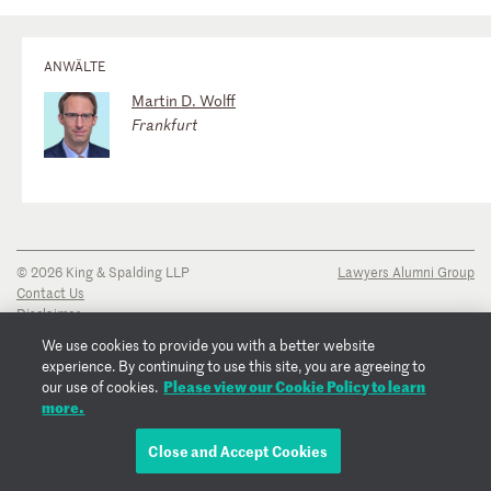
ANWÄLTE
Martin D. Wolff
Frankfurt
© 2026 King & Spalding LLP
Lawyers Alumni Group
Contact Us
Disclaimer
Privacy Notice
We use cookies to provide you with a better website
Transparency Disclosure
experience. By continuing to use this site, you are agreeing to
Cookie Policy
Please view our Cookie Policy to learn
our use of cookies.
Copyright Notice
more.
Regulatory Notices
Fraud Notice
Close and Accept Cookies