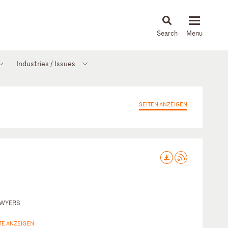
About
People
Capabilities
News & Insights
Languages
Industries / Issues
SEITEN ANZEIGEN
AWYERS
TE ANZEIGEN