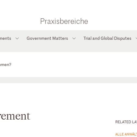
Praxisbereiche
tments
Government Matters
Trial and Global Disputes
ommen?
rement
RELATED L
ALLE ANWÄL