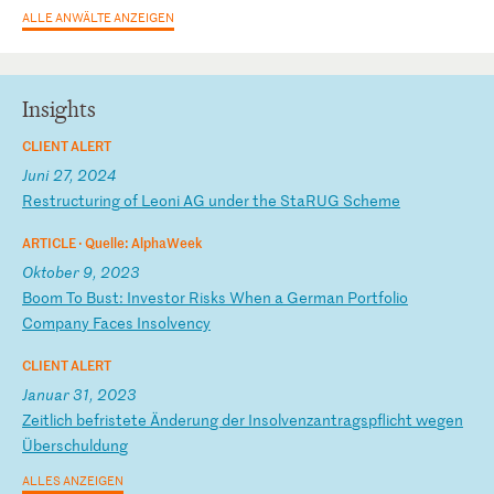
ALLE ANWÄLTE ANZEIGEN
Insights
CLIENT ALERT
Juni 27, 2024
R
es
tr
uc
tu
ri
ng
o
f
Le
on
i
AG
u
nd
er
t
he
S
ta
RU
G
Sc
he
me
ARTICLE ·
Quelle: AlphaWeek
Oktober 9, 2023
B
oo
m
To
B
us
t:
I
nv
es
to
r
Ri
sk
s
Wh
en
a
G
er
ma
n
Po
rt
fo
li
o
Co
mp
an
y
Fa
ce
s
In
so
lv
en
cy
CLIENT ALERT
Januar 31, 2023
Z
ei
tl
ic
h
be
fr
is
te
te
Ä
nd
er
un
g
de
r
In
so
lv
en
za
nt
ra
gs
pf
li
ch
t
we
ge
n
Üb
er
sc
hu
ld
un
g
ALLES ANZEIGEN