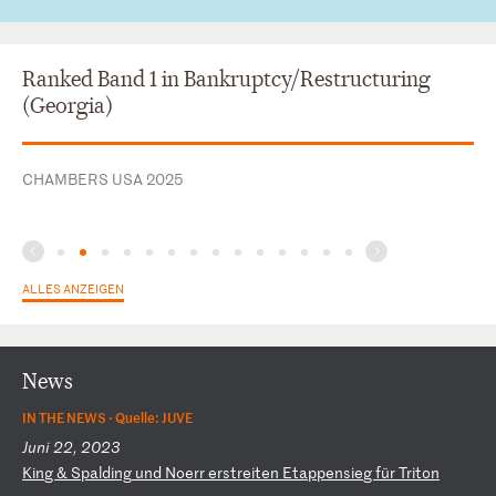
Ranked Band 1 in Bankruptcy/Restructuring
(Georgia)
CHAMBERS USA 2025
ALLES ANZEIGEN
News
IN THE NEWS ·
Quelle: JUVE
Juni 22, 2023
K
in
g
&
Sp
al
di
ng
u
nd
N
oe
rr
e
rs
tr
ei
te
n
Et
ap
pe
ns
ie
g
fü
r
Tr
it
on