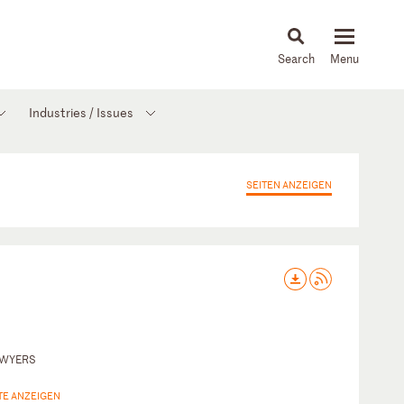
About
People
Capabilities
News & Insights
Languages
Industries / Issues
SEITEN ANZEIGEN
AWYERS
TE ANZEIGEN