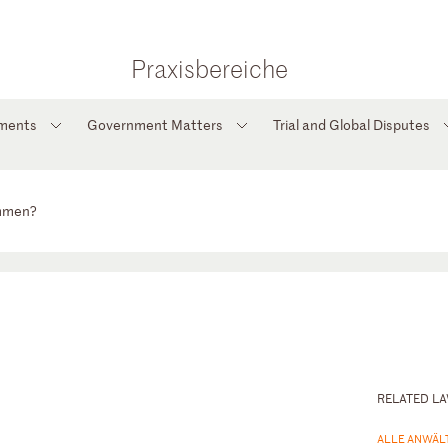
Praxisbereiche
tments
Government Matters
Trial and Global Disputes
ommen?
RELATED L
ALLE ANWÄL