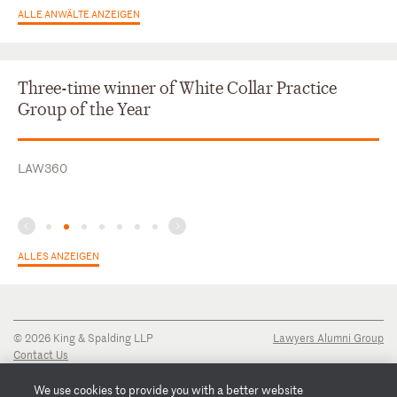
ALLE ANWÄLTE ANZEIGEN
Three-time winner of White Collar Practice
Group of the Year
LAW360
ALLES ANZEIGEN
© 2026 King & Spalding LLP
Lawyers Alumni Group
Contact Us
Disclaimer
Privacy Notice
We use cookies to provide you with a better website