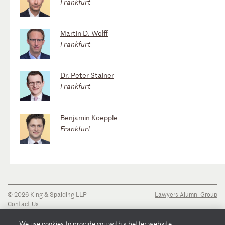
Frankfurt
Martin D. Wolff
Frankfurt
Dr. Peter Stainer
Frankfurt
Benjamin Koepple
Frankfurt
© 2026 King & Spalding LLP
Lawyers Alumni Group
Contact Us
Disclaimer
Privacy Notice
We use cookies to provide you with a better website