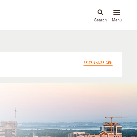
About
People
Capabilities
News & Insights
Languages
SEITEN ANZEIGEN