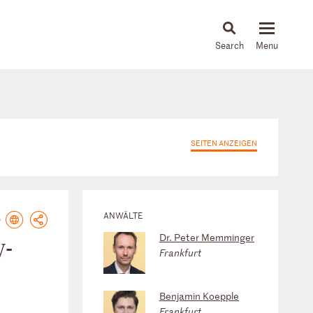
About
People
Capabilities
News & Insights
Languages
SEITEN ANZEIGEN
ANWÄLTE
Dr. Peter Memminger
y-
Frankfurt
Benjamin Koepple
Frankfurt