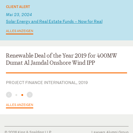
CLIENT ALERT
Mai 23, 2024
S
ol
ar
E
ne
rg
y
an
d
Re
al
E
st
at
e
Fu
nd
s
–
N
ow
f
or
R
ea
l
ALLES ANZEIGEN
Renewable Deal of the Year 2019 for 400MW
Dumat Al Jamdal Onshore Wind IPP
PROJECT FINANCE INTERNATIONAL, 2019
ALLES ANZEIGEN
© 2026 King & Spalding LLP
Lawyers Alumni Group