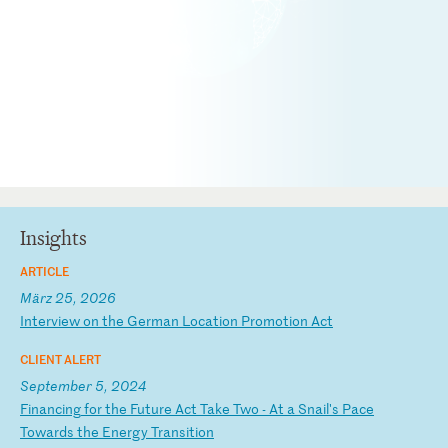
Insights
ARTICLE
März 25, 2026
I
nt
er
vi
ew
o
n
th
e
Ge
rm
an
L
oc
at
io
n
Pr
om
ot
io
n
Ac
t
CLIENT ALERT
September 5, 2024
F
in
an
ci
ng
f
or
t
he
F
ut
ur
e
Ac
t
Ta
ke
T
wo
-
A
t
a
Sn
ai
l'
s
Pa
ce
T
ow
ar
ds
t
he
E
ne
rg
y
Tr
an
si
ti
on