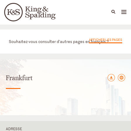
People
Capabilities
News & Insights
Languages
Bureaux
AFFICHER LES PAGES
Souhaitez-vous consulter d'autres pages en français ?
Frankfurt
ADRESSE