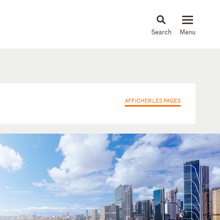
About
People
Capabilities
News & Insights
Languages
AFFICHER LES PAGES