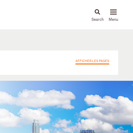
About
People
Capabilities
News & Insights
Languages
AFFICHER LES PAGES