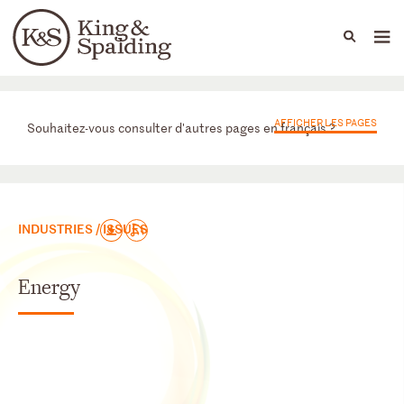
People
Capabilities
News & Insights
Languages
Départements
AFFICHER LES PAGES
Souhaitez-vous consulter d'autres pages en français ?
INDUSTRIES / ISSUES
Energy