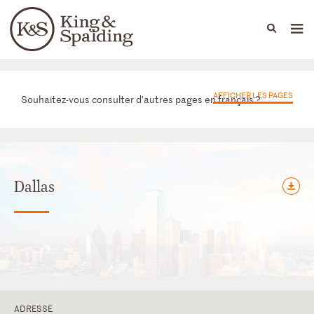
People
Capabilities
News & Insights
Languages
Bureaux
AFFICHER LES PAGES
Souhaitez-vous consulter d'autres pages en français ?
Dallas
ADRESSE