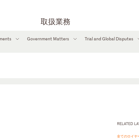
取扱業務
tments
Government Matters
Trial and Global Disputes
RELATED L
全てのロイヤ