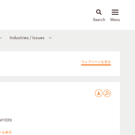
About
People
Capabilities
News & Insights
Languages
Industries / Issues
ウェブページを見る
AWYERS
ーを表示