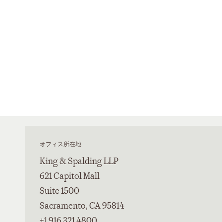
オフィス所在地
King & Spalding LLP
621 Capitol Mall
Suite 1500
Sacramento, CA 95814
+1 916 321 4800