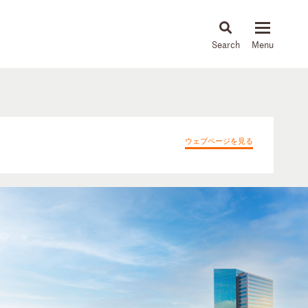
About
People
Capabilities
News & Insights
Languages
ウェブページを見る