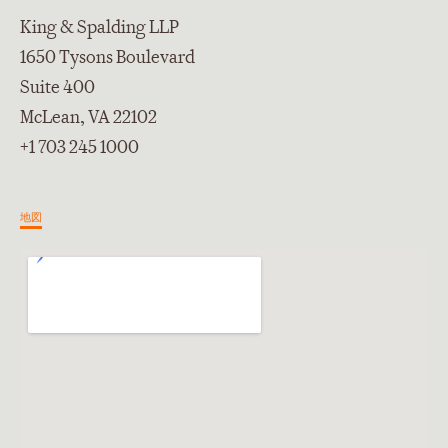
King & Spalding LLP
1650 Tysons Boulevard
Suite 400
McLean, VA 22102
+1 703 245 1000
地図