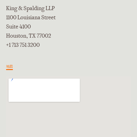
King & Spalding LLP
1100 Louisiana Street
Suite 4100
Houston, TX 77002
+1 713 751 3200
地図