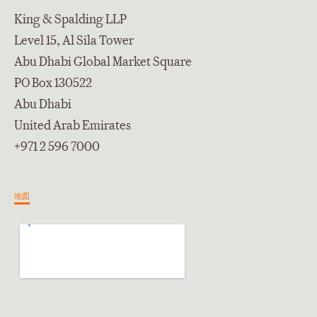
King & Spalding LLP
Level 15, Al Sila Tower
Abu Dhabi Global Market Square
PO Box 130522
Abu Dhabi
United Arab Emirates
+971 2 596 7000
地図