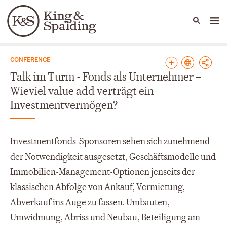
People
Capabilities
News & Insights
Languages
News & Insights
CONFERENCE
Talk im Turm - Fonds als Unternehmer –
Wieviel value add verträgt ein
Investmentvermögen?
Investmentfonds-Sponsoren sehen sich zunehmend
der Notwendigkeit ausgesetzt, Geschäftsmodelle und
Immobilien-Management-Optionen jenseits der
klassischen Abfolge von Ankauf, Vermietung,
Abverkauf ins Auge zu fassen. Umbauten,
Umwidmung, Abriss und Neubau, Beteiligung am