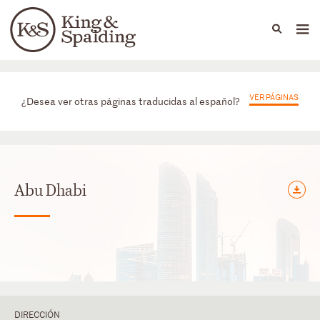
People
Capabilities
News & Insights
Languages
Oficinas
VER PÁGINAS
¿Desea ver otras páginas traducidas al español?
Abu Dhabi
DIRECCIÓN