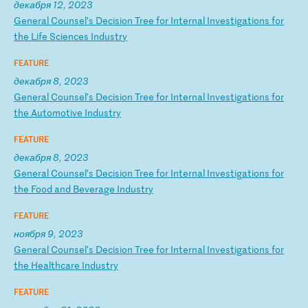
декабря 12, 2023
G
en
er
al
C
ou
ns
el
’s
D
ec
is
io
n
Tr
ee
f
or
I
nt
er
na
l
In
ve
st
ig
at
io
ns
f
or
t
he
L
if
e
Sc
ie
nc
es
I
nd
us
tr
y
FEATURE
декабря 8, 2023
G
en
er
al
C
ou
ns
el
’s
D
ec
is
io
n
Tr
ee
f
or
I
nt
er
na
l
In
ve
st
ig
at
io
ns
f
or
t
he
A
ut
om
ot
iv
e
In
du
st
ry
FEATURE
декабря 8, 2023
G
en
er
al
C
ou
ns
el
’s
D
ec
is
io
n
Tr
ee
f
or
I
nt
er
na
l
In
ve
st
ig
at
io
ns
f
or
t
he
F
oo
d
an
d
Be
ve
ra
ge
I
nd
us
tr
y
FEATURE
ноября 9, 2023
G
en
er
al
C
ou
ns
el
’s
D
ec
is
io
n
Tr
ee
f
or
I
nt
er
na
l
In
ve
st
ig
at
io
ns
f
or
t
he
H
ea
lt
hc
ar
e
In
du
st
ry
FEATURE