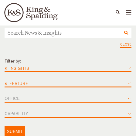
People
Capabilities
News & Insights
Languages
Новости и обзоры
CLOSE
Filter by:
×
INSIGHTS
×
FEATURE
OFFICE
CAPABILITY
SUBMIT