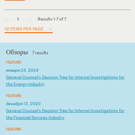
Results 1-7 of 7
1
◄
◄
►
►
12 ITEMS PER PAGE
Обзоры
7 results
FEATURE
января 24, 2024
G
en
er
al
C
ou
ns
el
’s
D
ec
is
io
n
Tr
ee
f
or
I
nt
er
na
l
In
ve
st
ig
at
io
ns
f
or
t
he
E
ne
rg
y
In
du
st
ry
FEATURE
декабря 13, 2023
G
en
er
al
C
ou
ns
el
’s
D
ec
is
io
n
Tr
ee
f
or
I
nt
er
na
l
In
ve
st
ig
at
io
ns
f
or
t
he
F
in
an
ci
al
S
er
vi
ce
s
In
du
st
ry
FEATURE