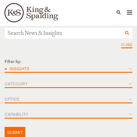
People
Capabilities
News & Insights
Languages
ニュース＆インサイト
CLOSE
Filter by:
×
INSIGHTS
CATEGORY
OFFICE
CAPABILITY
SUBMIT