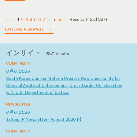
Results 1-12 of 2871
1
2
3
4
5
6
7
...
◄
◄
►
►
12 ITEMS PER PAGE
インサイト
2871 results
CLIENT ALERT
8月 6, 2026
S
ou
th
K
or
ea
C
ri
mi
na
l
Re
fo
rm
C
re
at
es
N
ew
U
nc
er
ta
in
ty
f
or
C
ri
mi
na
l
An
ti
tr
us
t
En
fo
rc
em
en
t,
C
ro
ss
-B
or
de
r
Co
ll
ab
or
at
io
n
wi
th
U
.S
.
De
pa
rt
me
nt
o
f
Ju
st
ic
e.
NEWSLETTER
8月 6, 2026
T
al
ki
ng
I
P
Ne
ws
le
tt
er
-
A
ug
us
t
20
26
CLIENT ALERT