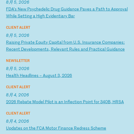
8月 5, 2026
F
DA
’s
N
ew
P
sy
ch
ed
el
ic
D
ru
g
Gu
id
an
ce
P
av
es
a
P
at
h
to
A
pp
ro
va
l
Wh
il
e
Se
tt
in
g
a
Hi
gh
E
vi
de
nt
ia
ry
B
ar
CLIENT ALERT
8月 5, 2026
R
ai
si
ng
P
ri
va
te
E
qu
it
y
Ca
pi
ta
l
fr
om
U
.S
.
In
su
ra
nc
e
Co
mp
an
ie
s:
R
ec
en
t
De
ve
lo
pm
en
ts
,
Re
le
va
nt
R
ul
es
a
nd
P
ra
ct
ic
al
G
ui
da
nc
e
NEWSLETTER
8月 5, 2026
H
ea
lt
h
He
ad
li
ne
s
–
Au
gu
st
3
,
20
26
CLIENT ALERT
8月 4, 2026
2
02
6
Re
ba
te
M
od
el
P
il
ot
i
s
an
I
nf
le
ct
io
n
Po
in
t
fo
r
34
0B
,
HR
SA
CLIENT ALERT
8月 4, 2026
U
pd
at
es
o
n
th
e
FC
A
Mo
to
r
Fi
na
nc
e
Re
dr
es
s
Sc
he
me