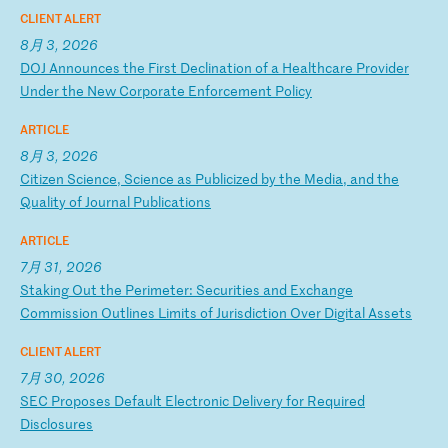
CLIENT ALERT
8月 3, 2026
D
OJ
A
nn
ou
nc
es
t
he
F
ir
st
D
ec
li
na
ti
on
o
f
a
He
al
th
ca
re
P
ro
vi
de
r
Un
de
r
th
e
Ne
w
Co
rp
or
at
e
En
fo
rc
em
en
t
Po
li
cy
ARTICLE
8月 3, 2026
C
it
iz
en
S
ci
en
ce
,
Sc
ie
nc
e
as
P
ub
li
ci
ze
d
by
t
he
M
ed
ia
,
an
d
th
e
Qu
al
it
y
of
J
ou
rn
al
P
ub
li
ca
ti
on
s
ARTICLE
7月 31, 2026
S
ta
ki
ng
O
ut
t
he
P
er
im
et
er
:
Se
cu
ri
ti
es
a
nd
E
xc
ha
ng
e
Co
mm
is
si
on
O
ut
li
ne
s
Li
mi
ts
o
f
Ju
ri
sd
ic
ti
on
O
ve
r
Di
gi
ta
l
As
se
ts
CLIENT ALERT
7月 30, 2026
S
EC
P
ro
po
se
s
De
fa
ul
t
El
ec
tr
on
ic
D
el
iv
er
y
fo
r
Re
qu
ir
ed
D
is
cl
os
ur
es