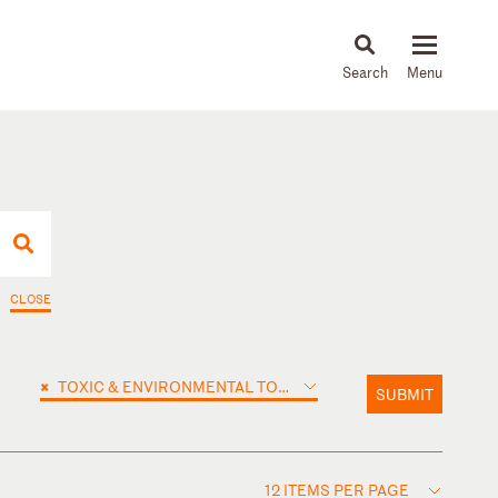
About
People
Capabilities
News & Insights
Languages
CLOSE
×
TOXIC & ENVIRONMENTAL TORTS
SUBMIT
12 ITEMS PER PAGE