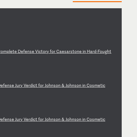
C
om
pl
et
e
De
fe
ns
e
Vi
ct
or
y
fo
r
Ca
es
ar
st
on
e
in
H
ar
d-
Fo
ug
ht
D
ef
en
se
J
ur
y
Ve
rd
ic
t
fo
r
Jo
hn
so
n
&
Jo
hn
so
n
in
C
os
me
ti
c
D
ef
en
se
J
ur
y
Ve
rd
ic
t
fo
r
Jo
hn
so
n
&
Jo
hn
so
n
in
C
os
me
ti
c